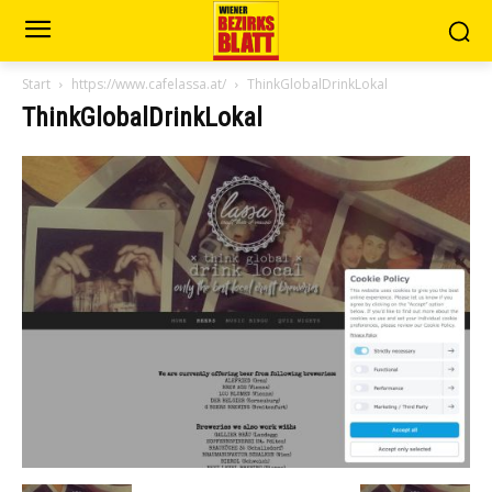
Start
https://www.cafelassa.at/
ThinkGlobalDrinkLokal
ThinkGlobalDrinkLokal