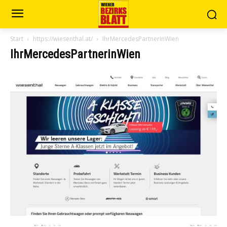
Start
https://wiesenthal.at/
IhrMercedesPartnerinWien
IhrMercedesPartnerinWien