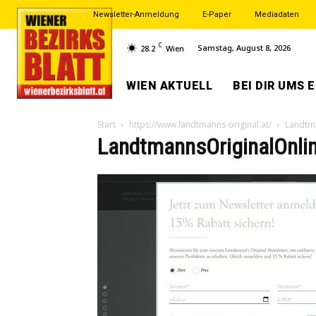
Newsletter-Anmeldung
E-Paper
Mediadaten
C
Samstag, August 8, 2026
28.2
Wien
WIEN AKTUELL
BEI DIR UMS 
Start
https://www.landtmanns-original.at/
Landtm
LandtmannsOriginalOnli