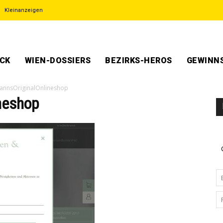
Kleinanzeigen
ECK
WIEN-DOSSIERS
BEZIRKS-HEROS
GEWINNS
annsOriginalOnlineshop
neshop