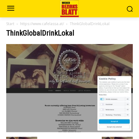
Start
https://www.cafelassa.at/
ThinkGlobalDrinkLokal
ThinkGlobalDrinkLokal