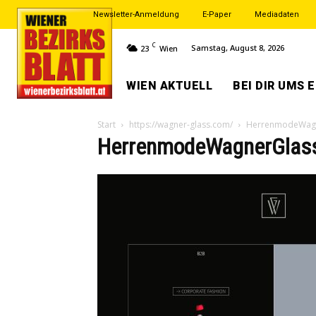
Newsletter-Anmeldung
E-Paper
Mediadaten
C
Samstag, August 8, 2026
23
Wien
WIEN AKTUELL
BEI DIR UMS 
Start
https://wagner-glass.com/
HerrenmodeWag
HerrenmodeWagnerGlas