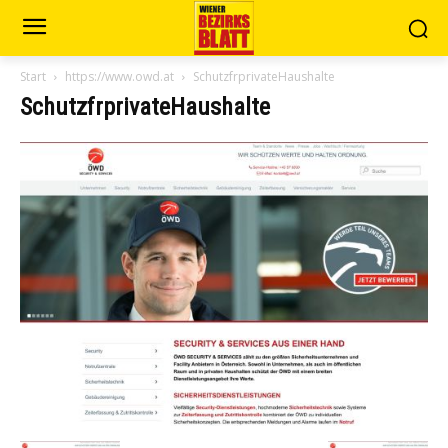
Start
https://www.owd.at
SchutzfrprivateHaushalte
SchutzfrprivateHaushalte