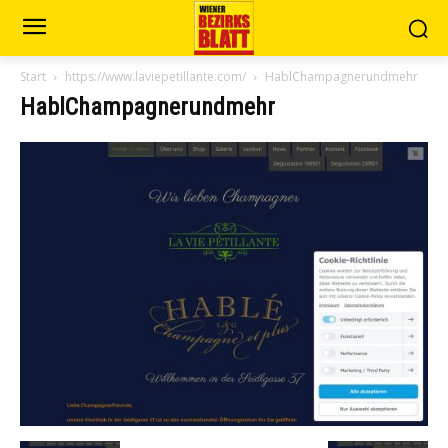
Start
https://www.laviepetillante.com/
HablChampagnerundmehr
HablChampagnerundmehr