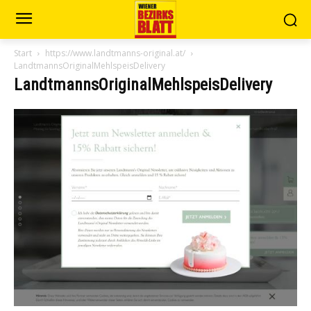
Start
https://www.landtmanns-original.at/
LandtmannsOriginalMehlspeisDelivery
LandtmannsOriginalMehlspeisDelivery