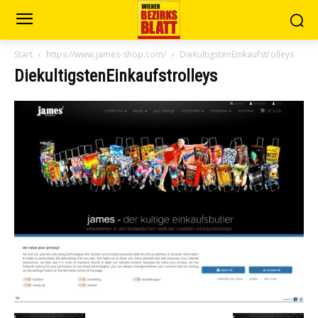
Start
https://www.james-shop.com/
DiekultigstenEinkaufstrolleys
DiekultigstenEinkaufstrolleys