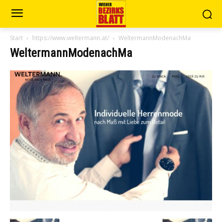
Start
https://www.weltermann.at/
WeltermannModenachMa
WeltermannModenachMa