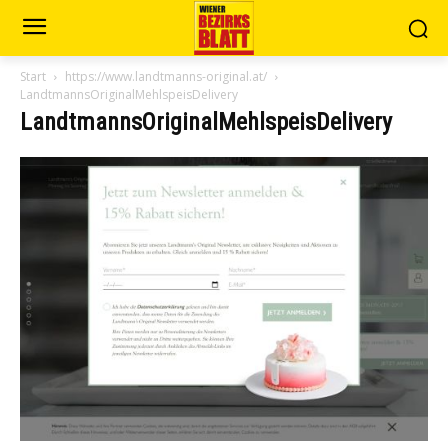
Start
https://www.landtmanns-original.at/
LandtmannsOriginalMehlspeisDelivery
LandtmannsOriginalMehlspeisDelivery