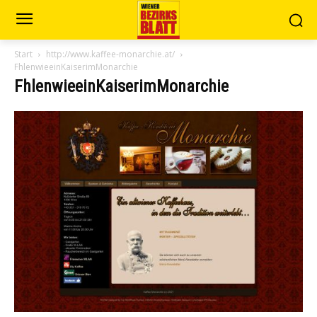
Start
http://www.kaffee-monarchie.at/
FhlenwieeinKaiserimMonarchie
FhlenwieeinKaiserimMonarchie