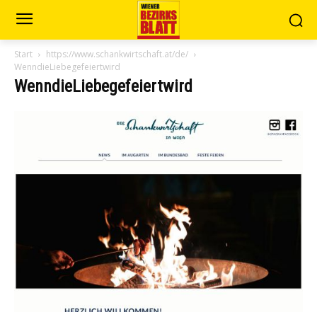
Start
https://www.schankwirtschaft.at/de/
WenndieLiebegefeiertwird
WenndieLiebegefeiertwird