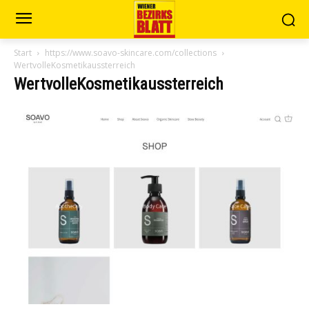
Start
https://www.soavo-skincare.com/collections
WertvolleKosmetikaussterreich
WertvolleKosmetikaussterreich