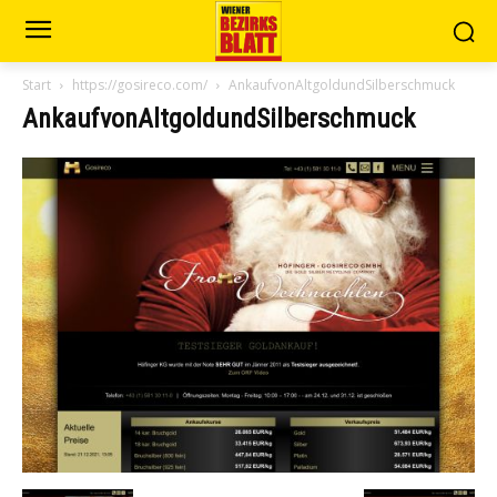
Start
https://gosireco.com/
AnkaufvonAltgoldundSilberschmuck
AnkaufvonAltgoldundSilberschmuck