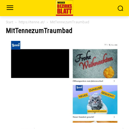
Start
https://tenne.at/
MitTennezumTraumbad
MitTennezumTraumbad