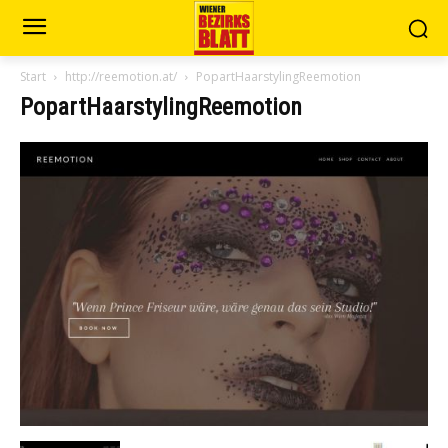
Start
http://reemotion.at/
PopartHaarstylingReemotion
PopartHaarstylingReemotion