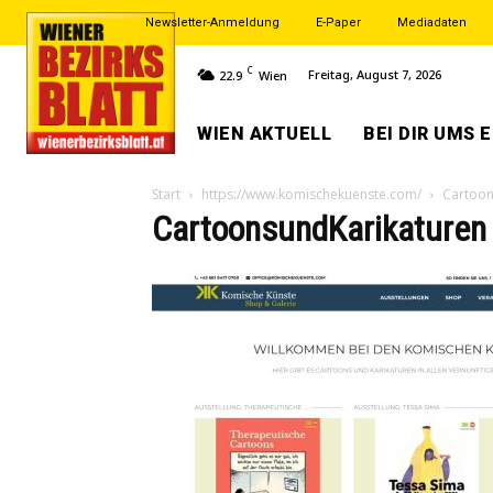
Newsletter-Anmeldung
E-Paper
Mediadaten
C
Freitag, August 7, 2026
22.9
Wien
WIEN AKTUELL
BEI DIR UMS 
Start
https://www.komischekuenste.com/
Cartoon
CartoonsundKarikaturen