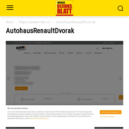
Start
https://www.rdw.cc/
AutohausRenaultDvorak
AutohausRenaultDvorak