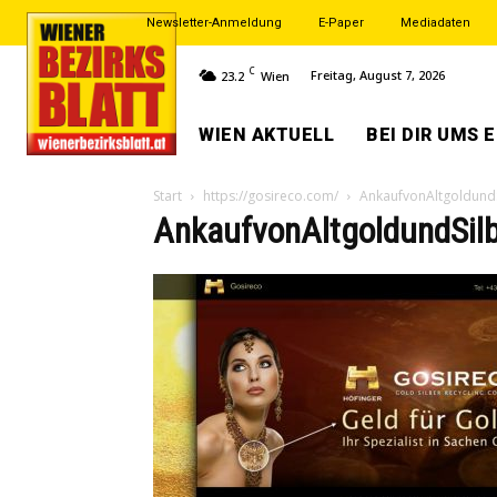
Newsletter-Anmeldung
E-Paper
Mediadaten
C
Freitag, August 7, 2026
23.2
Wien
WIEN AKTUELL
BEI DIR UMS 
Start
https://gosireco.com/
AnkaufvonAltgoldund
AnkaufvonAltgoldundSi