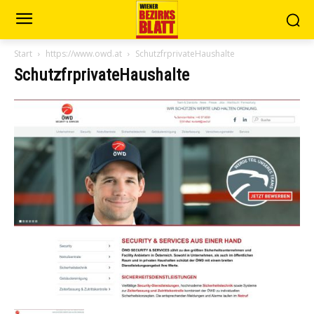
Start
https://www.owd.at
SchutzfrprivateHaushalte
SchutzfrprivateHaushalte