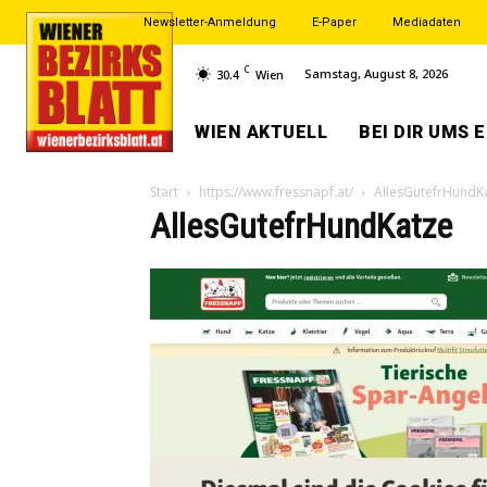
Newsletter-Anmeldung
E-Paper
Mediadaten
C
Samstag, August 8, 2026
30.4
Wien
WIEN AKTUELL
BEI DIR UMS 
Start
https://www.fressnapf.at/
AllesGutefrHundK
AllesGutefrHundKatze