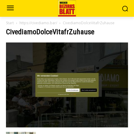
Start
https://civediamo.bar/
CivediamoDolceVitafrZuhause
CivediamoDolceVitafrZuhause