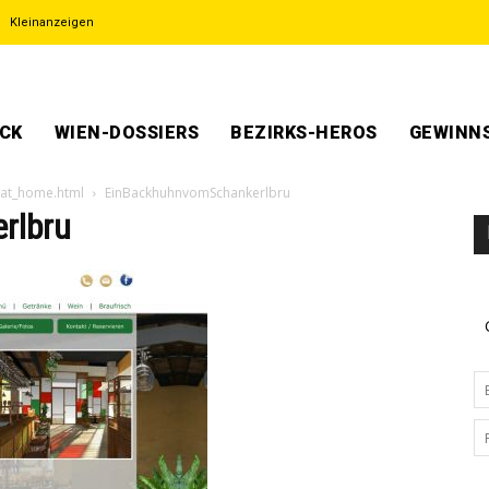
Kleinanzeigen
ECK
WIEN-DOSSIERS
BEZIRKS-HEROS
GEWINNS
uat_home.html
EinBackhuhnvomSchankerlbru
rlbru