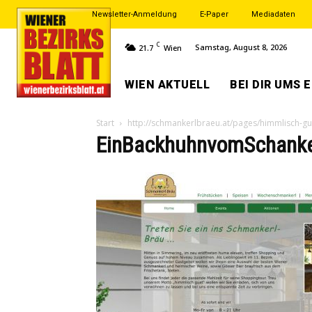
Newsletter-Anmeldung
E-Paper
Mediadaten
C
Samstag, August 8, 2026
21.7
Wien
WIEN AKTUELL
BEI DIR UMS 
Start
http://schmankerlbraeu.at/pages/himmlisch-g
EinBackhuhnvomSchanke