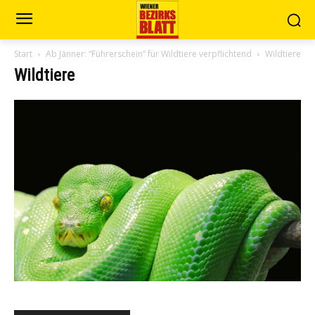
Start
Ab Jänner: “Führerschein” für Wildtiere verpflichtend
Wildtiere
Wildtiere