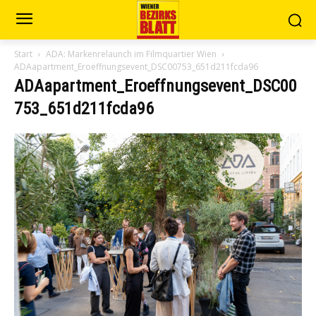
Start
ADA: Markenrelaunch im Filmquartier Wien
ADAapartment_Eroeffnungsevent_DSC00753_651d211fcda96
ADAapartment_Eroeffnungsevent_DSC00
753_651d211fcda96