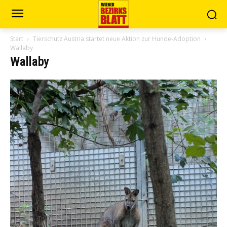
Start
Tierschutz Austria startet neue Aktion zur Hunde-Adoption
Wallaby
Wallaby