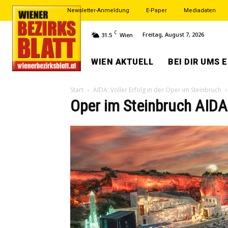
Newsletter-Anmeldung
E-Paper
Mediadaten
C
Freitag, August 7, 2026
31.5
Wien
WIEN AKTUELL
BEI DIR UMS 
Start
AIDA: Voller Erfolg in der Oper im Steinbruch
Oper im Steinbruch AIDA