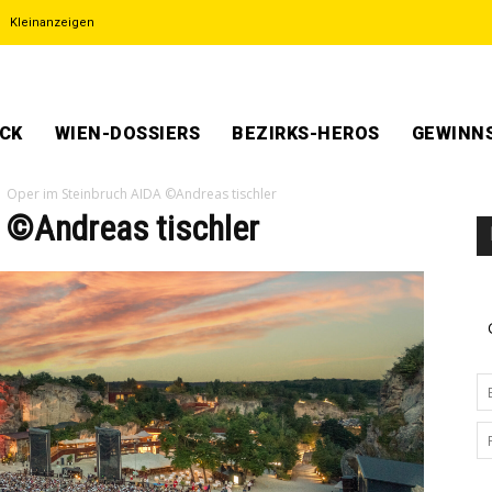
Kleinanzeigen
ECK
WIEN-DOSSIERS
BEZIRKS-HEROS
GEWINNS
Oper im Steinbruch AIDA ©Andreas tischler
 ©Andreas tischler