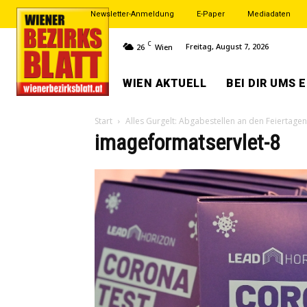
Newsletter-Anmeldung
E-Paper
Mediadaten
C
Freitag, August 7, 2026
26
Wien
WIEN AKTUELL
BEI DIR UMS 
Start
Alles Gurgelt: Abgabestellen an den Feiertagen
imageformatservlet-8