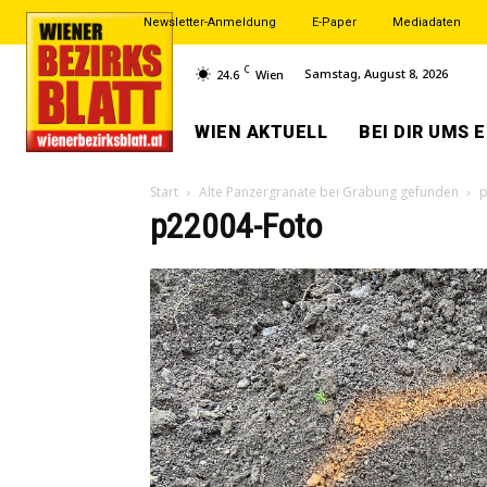
Newsletter-Anmeldung
E-Paper
Mediadaten
C
Samstag, August 8, 2026
24.6
Wien
WIEN AKTUELL
BEI DIR UMS 
Start
Alte Panzergranate bei Grabung gefunden
p
p22004-Foto