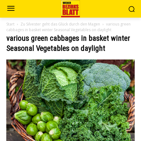
Start
Zu Silvester geht das Glück durch den Magen
various green
cabbages in basket winter Seasonal Vegetables on daylight
various green cabbages in basket winter
Seasonal Vegetables on daylight