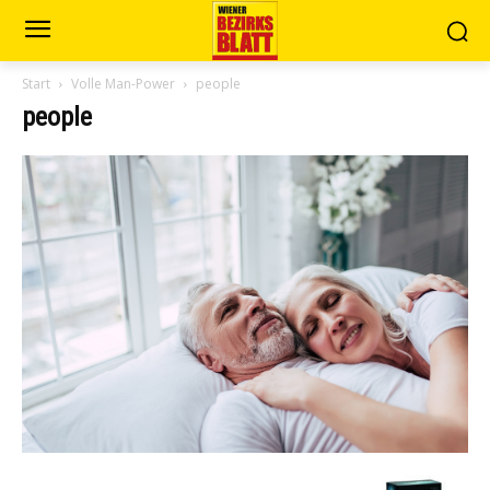
Start
Volle Man-Power
people
people