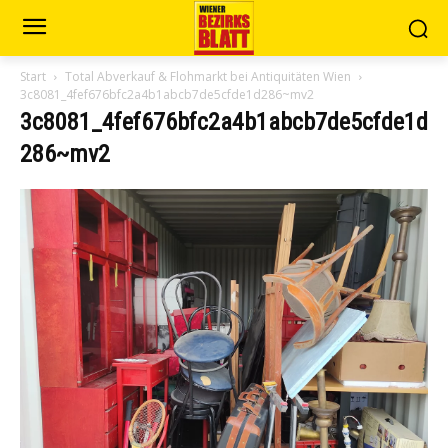
Start
Total Abverkauf & Flohmarkt bei Antiquitäten Wien
3c8081_4fef676bfc2a4b1abcb7de5cfde1d286~mv2
3c8081_4fef676bfc2a4b1abcb7de5cfde1d
286~mv2