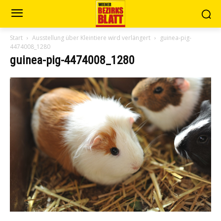
Start
Ausstellung über Kleintiere wird verlängert
guinea-pig-
4474008_1280
guinea-pig-4474008_1280