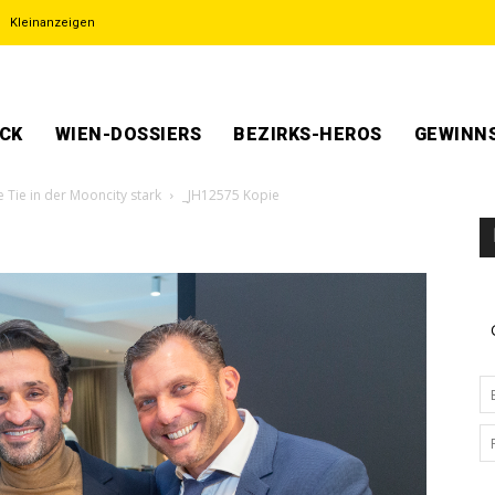
Kleinanzeigen
ECK
WIEN-DOSSIERS
BEZIRKS-HEROS
GEWINNS
 Tie in der Mooncity stark
_JH12575 Kopie