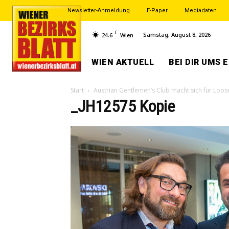
Newsletter-Anmeldung
E-Paper
Mediadaten
C
Samstag, August 8, 2026
24.6
Wien
WIEN AKTUELL
BEI DIR UMS 
Start
Austrian Gentlemen’s Club macht sich für Loose
_JH12575 Kopie