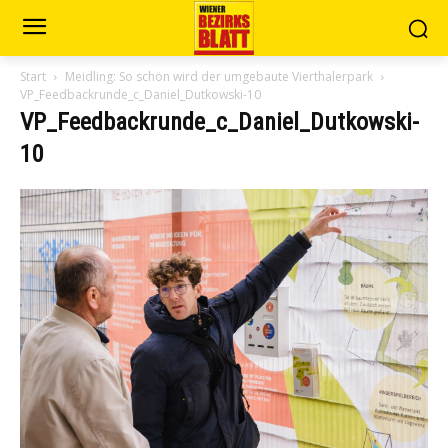
Start
Meidling: So schön wird der umgebaute Vierthalerpark
VP_Feedbackrunde_c_Daniel_Dutkowski-10
VP_Feedbackrunde_c_Daniel_Dutkowski-
10