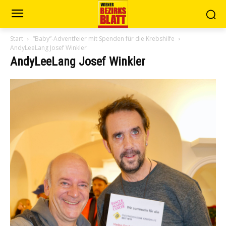
Start
“Baby”-Adventfeier mit Spenden für die Krebshilfe
AndyLeeLang Josef Winkler
AndyLeeLang Josef Winkler