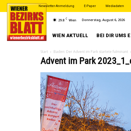
Newsletter-Anmeldung
E-Paper
Mediadaten
C
Donnerstag, August 6, 2026
29.8
Wien
WIEN AKTUELL
BEI DIR UMS 
Start
Baden: Der Advent im Park startete fulminant
Advent im Park 2023_1_