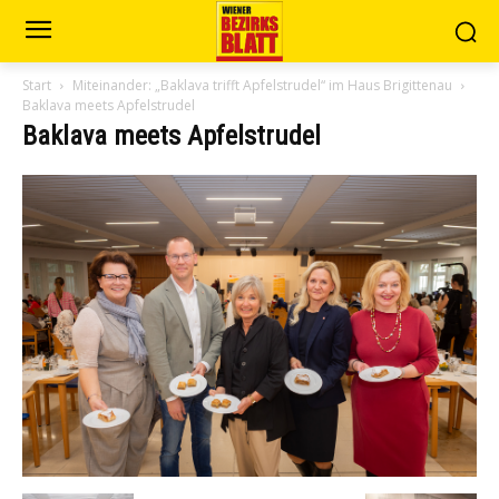
Start
Miteinander: „Baklava trifft Apfelstrudel“ im Haus Brigittenau
Baklava meets Apfelstrudel
Baklava meets Apfelstrudel