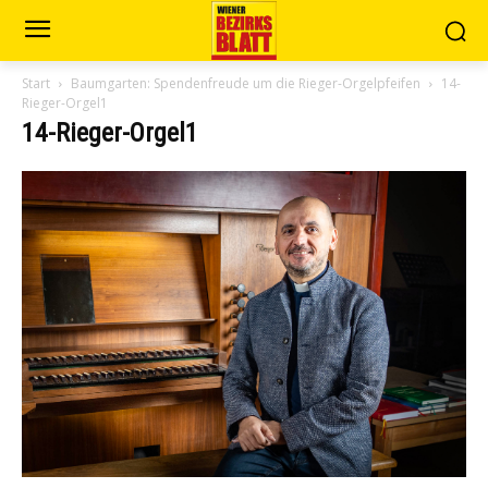
Start
Baumgarten: Spendenfreude um die Rieger-Orgelpfeifen
14-
Rieger-Orgel1
14-Rieger-Orgel1