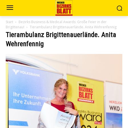
Start
Bezirks Business & Medical Awards: Große Feier in der
Brigittenau!
Tierambulanz Brigittenauerlände. Anita Wehrenfennig
Tierambulanz Brigittenauerlände. Anita
Wehrenfennig