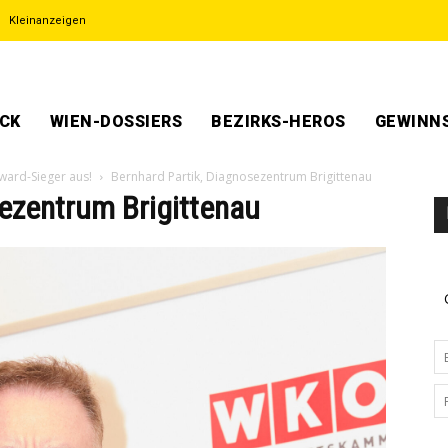
Kleinanzeigen
ECK
WIEN-DOSSIERS
BEZIRKS-HEROS
GEWINNS
ward-Sieger aus!
Bernhard Partik, Diagnosezentrum Brigittenau
sezentrum Brigittenau