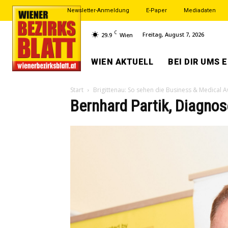
Newsletter-Anmeldung
E-Paper
Mediadaten
C
Freitag, August 7, 2026
29.9
Wien
WIEN AKTUELL
BEI DIR UMS 
Start
Brigittenau: So sehen die Business & Medical A
Bernhard Partik, Diagno