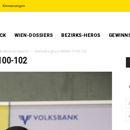
Kleinanzeigen
ECK
WIEN-DOSSIERS
BEZIRKS-HEROS
GEWINNS
s & Medical Awards
StefanBurghart-WBBA-1100-102
100-102