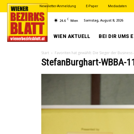
Newsletter-Anmeldung
E-Paper
Mediadaten
C
Samstag, August 8, 2026
24.6
Wien
WIEN AKTUELL
BEI DIR UMS 
Start
Favoriten hat gewählt: Die Sieger der Busines
StefanBurghart-WBBA-1