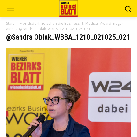
Start
Floridsdorf: So sehen die Business- & Medical-Award-Sieger
aus!
@Sandra Oblak_WBBA_1210_021025_021
@Sandra Oblak_WBBA_1210_021025_021