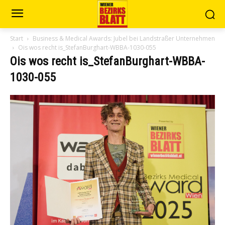
Start
Business & Medical Awards: Jubel bei Landstraßer Unternehmen
Ois wos recht is_StefanBurghart-WBBA-1030-055
Ois wos recht is_StefanBurghart-WBBA-
1030-055