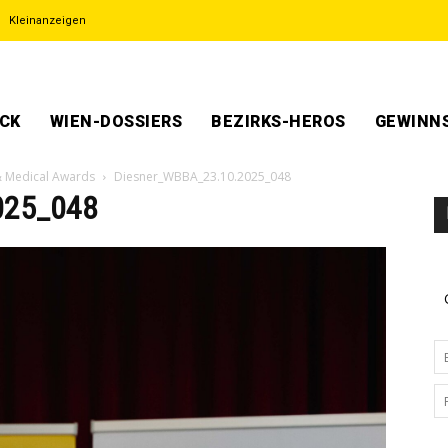
Kleinanzeigen
ECK
WIEN-DOSSIERS
BEZIRKS-HEROS
GEWINNS
 & Medical Awards
Diesner_WBBA_23.10.2025_048
025_048