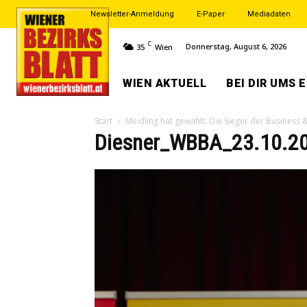
Newsletter-Anmeldung
E-Paper
Mediadaten
C
Donnerstag, August 6, 2026
35
Wien
WIEN AKTUELL
BEI DIR UMS 
Start
Meidling hat gewählt: Die Sieger der Business
Diesner_WBBA_23.10.2