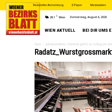
Newsletter-Anmeldung
E-Paper
Mediadaten
C
Donnerstag, August 6, 2026
28.1
Wien
WIEN AKTUELL
BEI DIR UMS 
Start
Jubiläumsfeier: Diesmal geht’s so richtig um di
Radatz_Wurstgrossmark