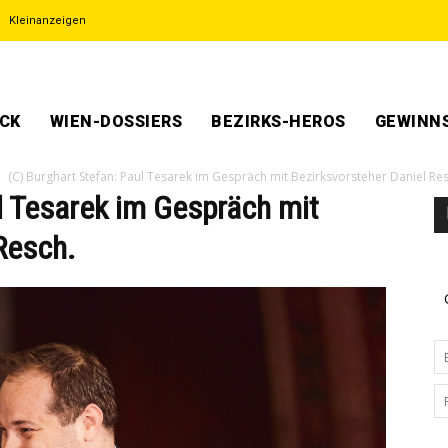
Kleinanzeigen
ECK
WIEN-DOSSIERS
BEZIRKS-HEROS
GEWINNS
(C) Burghart Stefan: Paul Tesarek im Gespräch mit Bezirksvorsteher Daniel Res
l Tesarek im Gespräch mit
Resch.