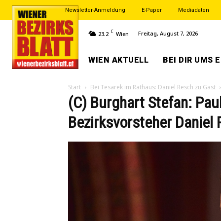
Newsletter-Anmeldung
E-Paper
Mediadaten
C
Freitag, August 7, 2026
23.2
Wien
WIEN AKTUELL
BEI DIR UMS 
Start
Bei Tesarek im Rathaus: Daniel Resch zu Gast
(C) Burghart Stefan: Pau
Bezirksvorsteher Daniel 