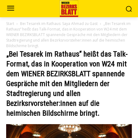
Start
Bei Tesarek im Rathaus: Saya Ahmad zu Gast
„Bei Tesarek im
Rathaus“ heißt das Talk-Format, das in Kooperation von W24 mit dem
WIENER BEZIRKSBLATT spannende Gespräche mit den Mitgliedern der
Stadtregierung und allen Bezirksrvorsteher:innen auf die heimischen
Bildschirme bringt.
„Bei Tesarek im Rathaus“ heißt das Talk-
Format, das in Kooperation von W24 mit
dem WIENER BEZIRKSBLATT spannende
Gespräche mit den Mitgliedern der
Stadtregierung und allen
Bezirksrvorsteher:innen auf die
heimischen Bildschirme bringt.