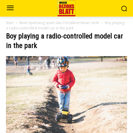
Start
Beim Spielzeug spart das Christkind heuer nicht
Boy playing
a radio‐controlled model car in the park
Boy playing a radio‐controlled model car
in the park